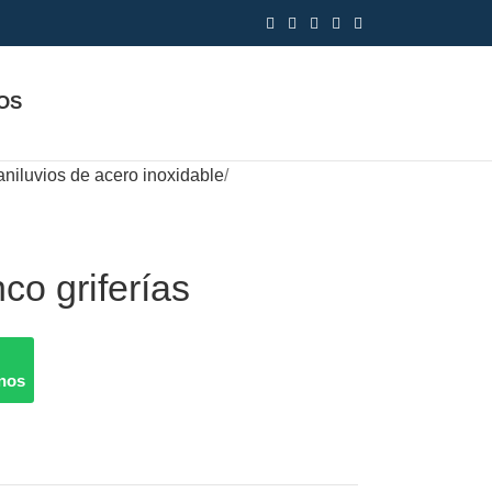
OS
niluvios de acero inoxidable
o griferías
nos