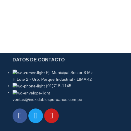
Mesa mura
Equipos De Ace
acero inoxidabl
DATOS DE CONTACTO
Pj. Municipal Sector 8 Mz
H Lote 2 - Urb. Parque Industrial - LIMA 42
(01)715-1145
ventas@inoxidablesperuanos.com.pe