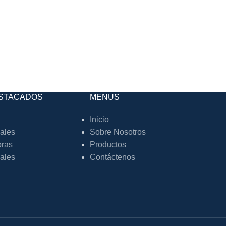
STACADOS
MENUS
Inicio
iales
Sobre Nosotros
oras
Productos
iales
Contáctenos